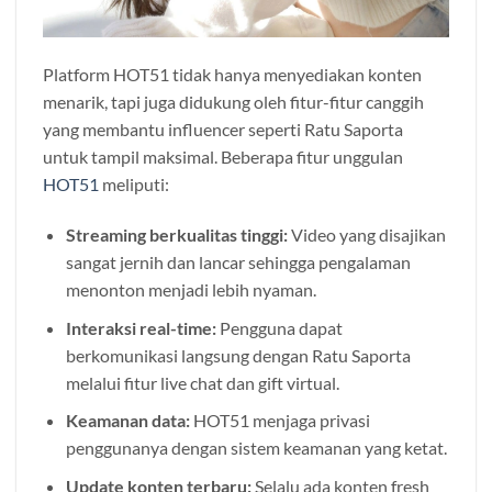
Platform HOT51 tidak hanya menyediakan konten
menarik, tapi juga didukung oleh fitur-fitur canggih
yang membantu influencer seperti Ratu Saporta
untuk tampil maksimal. Beberapa fitur unggulan
HOT51
meliputi:
Streaming berkualitas tinggi:
Video yang disajikan
sangat jernih dan lancar sehingga pengalaman
menonton menjadi lebih nyaman.
Interaksi real-time:
Pengguna dapat
berkomunikasi langsung dengan Ratu Saporta
melalui fitur live chat dan gift virtual.
Keamanan data:
HOT51 menjaga privasi
penggunanya dengan sistem keamanan yang ketat.
Update konten terbaru:
Selalu ada konten fresh