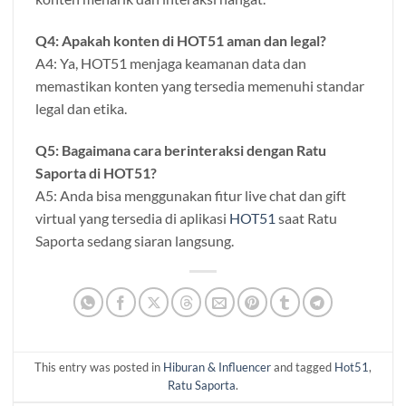
Q4: Apakah konten di HOT51 aman dan legal?
A4: Ya, HOT51 menjaga keamanan data dan
memastikan konten yang tersedia memenuhi standar
legal dan etika.
Q5: Bagaimana cara berinteraksi dengan Ratu
Saporta di HOT51?
A5: Anda bisa menggunakan fitur live chat dan gift
virtual yang tersedia di aplikasi
HOT51
saat Ratu
Saporta sedang siaran langsung.
This entry was posted in
Hiburan & Influencer
and tagged
Hot51
,
Ratu Saporta
.