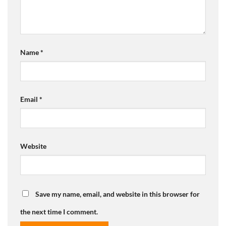
Name
*
Email
*
Website
Save my name, email, and website in this browser for
the next time I comment.