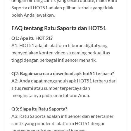
dengan bintang cantik yang selalu update, maka Ratu
Saporta di HOT51 adalah pilihan terbaik yang tidak
boleh Anda lewatkan.
FAQ tentang Ratu Saporta dan HOT51
Q1: Apa itu HOT51?
A1: HOT51 adalah platform hiburan digital yang
menyediakan konten video streaming berkualitas
tinggi dengan berbagai influencer menarik.
Q2: Bagaimana cara download apk hot51 terbaru?
A2: Anda dapat mengunduh apk HOT51 terbaru dari
situs resmi atau sumber terpercaya dan
menginstalnya pada smartphone Anda.
Q3: Siapa itu Ratu Saporta?
A3: Ratu Saporta adalah influencer dan entertainer
cantik yang populer di platform HOT51 dengan
konten menarik dan interaksi hangat.