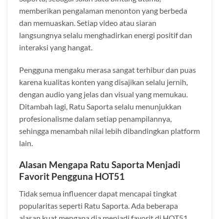
memberikan pengalaman menonton yang berbeda
dan memuaskan. Setiap video atau siaran
langsungnya selalu menghadirkan energi positif dan
interaksi yang hangat.
Pengguna mengaku merasa sangat terhibur dan puas
karena kualitas konten yang disajikan selalu jernih,
dengan audio yang jelas dan visual yang memukau.
Ditambah lagi, Ratu Saporta selalu menunjukkan
profesionalisme dalam setiap penampilannya,
sehingga menambah nilai lebih dibandingkan platform
lain.
Alasan Mengapa Ratu Saporta Menjadi
Favorit Pengguna HOT51
Tidak semua influencer dapat mencapai tingkat
popularitas seperti Ratu Saporta. Ada beberapa
alasan kuat mengapa dia menjadi favorit di HOT51,