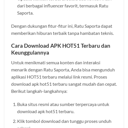
dari berbagai influencer favorit, termasuk Ratu
Saporta.
Dengan dukungan fitur-fitur ini, Ratu Saporta dapat
memberikan hiburan terbaik tanpa hambatan teknis.
Cara Download APK HOT51 Terbaru dan
Keunggulannya
Untuk menikmati semua konten dan interaksi
menarik dengan Ratu Saporta, Anda bisa mengunduh
aplikasi HOT51 terbaru melalui link resmi. Proses
download apk hot51 terbaru sangat mudah dan cepat.
Berikut langkah-langkahnya:
Buka situs resmi atau sumber terpercaya untuk
download apk hot51 terbaru.
Klik tombol download dan tunggu proses unduh