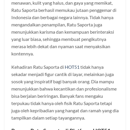
menawan, kulit yang halus, dan gaya yang memikat,
Ratu Saporta berhasil memukau jutaan penggemar di
Indonesia dan berbagai negara lainnya. Tidak hanya
mengandalkan penampilan, Ratu Saporta juga
menunjukkan karisma dan kemampuan berinteraksi
yang luar biasa, sehingga membuat pengikutnya
merasa lebih dekat dan nyaman saat menyaksikan
kontennya.
Kehadiran Ratu Saporta di
HOT51
tidak hanya
sekadar menjadi figur cantik di layar, melainkan juga
sosok yang inspiratif bagi banyak orang. Dia mampu
menunjukkan bahwa kecantikan dan profesionalisme
bisa berjalan beriringan. Banyak fans mengaku
terpukau tidak hanya oleh fisik Ratu Saporta tetapi
juga oleh kepribadian yang hangat dan ramah yang dia
tampilkan dalam setiap tayangannya.