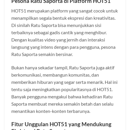
Pesona Ratu Saporta di Platform HOT51
HOT51 merupakan platform yang sangat cocok untuk
menampilkan segala bentuk ekspresi dan kreativitas.
Di sinilah Ratu Saporta bisa menunjukkan sisi
terbaiknya sebagai gadis cantik yang menghibur.
Dengan kualitas video yang jernih dan interaksi
langsung yang intens dengan para pengguna, pesona
Ratu Saporta semakin bersinar.
Bukan hanya sekadar tampil, Ratu Saporta juga aktif
berkomunikasi, membangun komunitas, dan
memberikan hiburan yang segar serta menarik. Hal ini
tentu saja meningkatkan popularitasnya di HOT51.
Banyak pengguna mengakui bahwa kehadiran Ratu
Saporta membuat mereka semakin betah dan selalu
menantikan konten-konten terbarunya.
Fitur Unggulan HOT51 yang Mendukung