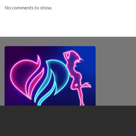
No comments to show.