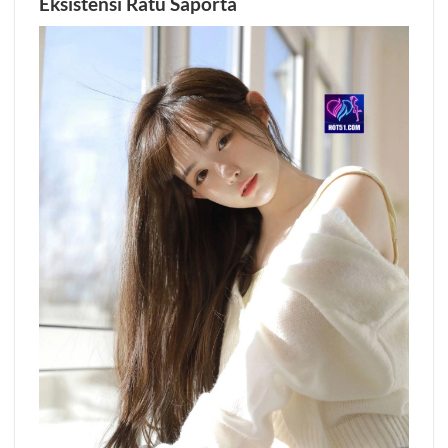
Eksistensi Ratu Saporta