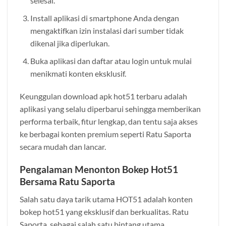
selesai.
Install aplikasi di smartphone Anda dengan
mengaktifkan izin instalasi dari sumber tidak
dikenal jika diperlukan.
Buka aplikasi dan daftar atau login untuk mulai
menikmati konten eksklusif.
Keunggulan download apk hot51 terbaru adalah
aplikasi yang selalu diperbarui sehingga memberikan
performa terbaik, fitur lengkap, dan tentu saja akses
ke berbagai konten premium seperti Ratu Saporta
secara mudah dan lancar.
Pengalaman Menonton Bokep Hot51
Bersama Ratu Saporta
Salah satu daya tarik utama HOT51 adalah konten
bokep hot51 yang eksklusif dan berkualitas. Ratu
Saporta, sebagai salah satu bintang utama,