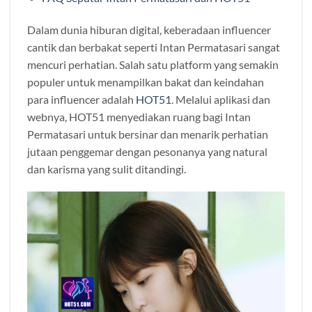
Dalam dunia hiburan digital, keberadaan influencer
cantik dan berbakat seperti Intan Permatasari sangat
mencuri perhatian. Salah satu platform yang semakin
populer untuk menampilkan bakat dan keindahan
para influencer adalah
HOT51
. Melalui aplikasi dan
webnya, HOT51 menyediakan ruang bagi Intan
Permatasari untuk bersinar dan menarik perhatian
jutaan penggemar dengan pesonanya yang natural
dan karisma yang sulit ditandingi.