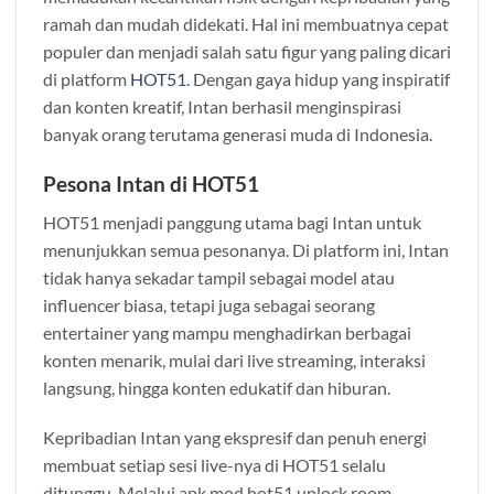
ramah dan mudah didekati. Hal ini membuatnya cepat
populer dan menjadi salah satu figur yang paling dicari
di platform
HOT51
. Dengan gaya hidup yang inspiratif
dan konten kreatif, Intan berhasil menginspirasi
banyak orang terutama generasi muda di Indonesia.
Pesona Intan di HOT51
HOT51 menjadi panggung utama bagi Intan untuk
menunjukkan semua pesonanya. Di platform ini, Intan
tidak hanya sekadar tampil sebagai model atau
influencer biasa, tetapi juga sebagai seorang
entertainer yang mampu menghadirkan berbagai
konten menarik, mulai dari live streaming, interaksi
langsung, hingga konten edukatif dan hiburan.
Kepribadian Intan yang ekspresif dan penuh energi
membuat setiap sesi live-nya di HOT51 selalu
ditunggu. Melalui apk mod hot51 unlock room,