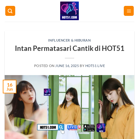
Skip
to
content
INFLUENCER & HIBURAN
Intan Permatasari Cantik di HOT51
POSTED ON
JUNE 16, 2025
BY
HOT51 LIVE
16
Jun