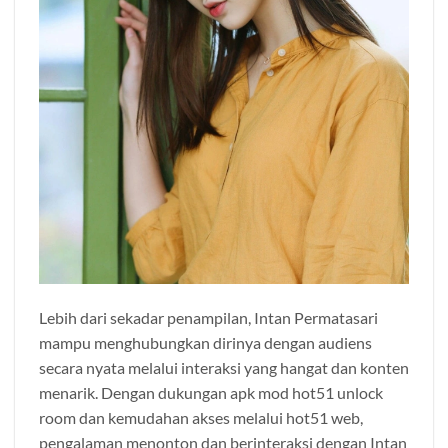
Lebih dari sekadar penampilan, Intan Permatasari
mampu menghubungkan dirinya dengan audiens
secara nyata melalui interaksi yang hangat dan konten
menarik. Dengan dukungan apk mod hot51 unlock
room dan kemudahan akses melalui hot51 web,
pengalaman menonton dan berinteraksi dengan Intan