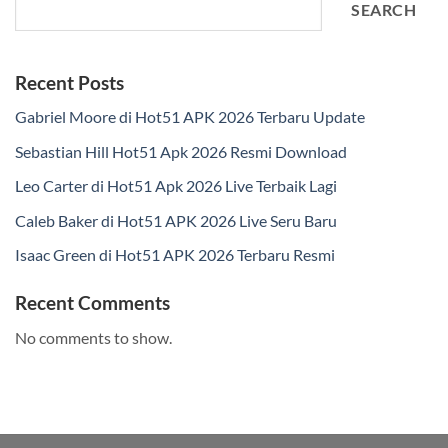
SEARCH
Recent Posts
Gabriel Moore di Hot51 APK 2026 Terbaru Update
Sebastian Hill Hot51 Apk 2026 Resmi Download
Leo Carter di Hot51 Apk 2026 Live Terbaik Lagi
Caleb Baker di Hot51 APK 2026 Live Seru Baru
Isaac Green di Hot51 APK 2026 Terbaru Resmi
Recent Comments
No comments to show.