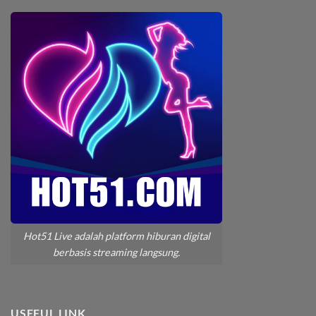
Hot51 Live adalah platform hiburan digital
berbasis streaming langsung.
USEFUL LINK